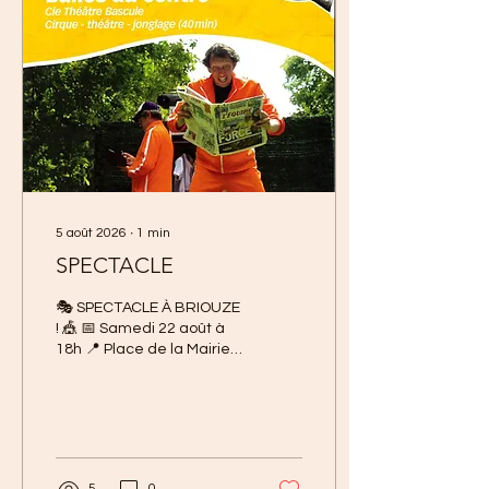
les potagers et cultures à
domicile *de 8h à 20h** ;
d’arroser les arbres et
arbustes plantés en
pleine terre depuis moins
de 2 ans (sauf dispositif de
récupération...
5 août 2026
∙
1
min
SPECTACLE
🎭 SPECTACLE À BRIOUZE
! 🎪 📅 Samedi 22 août à
18h 📍 Place de la Mairie –
Briouze 📍 Gratuit - Tout
public Venez découvrir «
Balles au centre » de la
Cie Théâtre Bascule ! 🤹‍♂️
Un spectacle plein
d’énergie mêlant cirque,
5
0