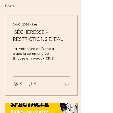
Posts
7 août 2026
∙
1
min
SÉCHERESSE –
RESTRICTIONS D’EAU
La Préfecture de l’Orne a
placé la commune de
Briouze en niveau « CRISE
SÉCHERESSE » en raison
de la situation actuelle
des ressources en eau.
Ce classement entraîne
des restrictions
0
0
importantes sur les
usages de l’eau. Il est
notamment interdit :
d’arroser les pelouses,
massifs fleuris, jardins et
espaces verts ; d’arroser