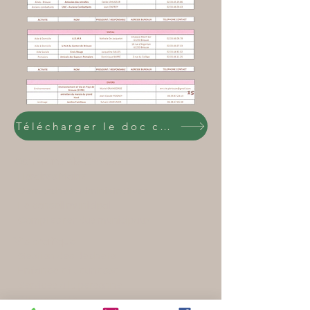
Télécharger le doc complet (PDF)
Commune de BRIOUZE
Horaires Mairie
Démarches administratives
Le conseil municipal
Comptes rendus municipaux
Vie pratique
Gestion des déchets
Enfance et Jeunesse
Services à la personne
Citoyenneté