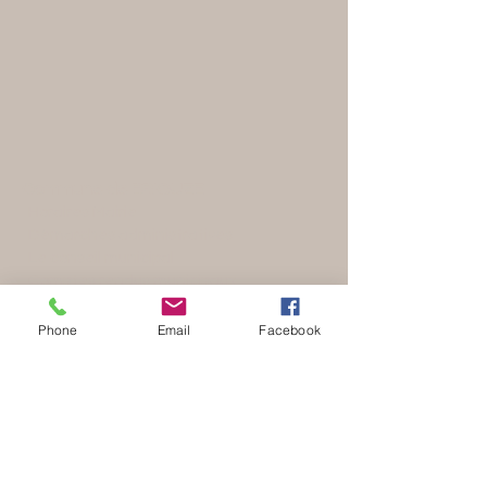
Commune de BRIOUZE
Horaires Mairie
Démarches administratives
Le conseil municipal
Comptes rendus municipaux
Vie pratique
Phone
Email
Facebook
Gestion des déchets
Enfance et Jeunesse
Services à la personne
Citoyenneté
Vie économique et culturelle
Commerces - Artisans
Santé