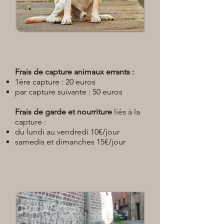
Frais de capture animaux errants :
1ère capture : 20 euros
par capture suivante : 50 euros
Frais de garde et nourriture
liés à la
capture :
du lundi au vendredi 10€/jour
samedis et dimanches 15€/jour