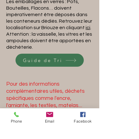
Les emballages en verres : Pots,
Bouteilles, Flacons… doivent
impérativement être déposés dans
les conteneurs dédiés. Retrouvez leur
localisation sur Briouze en cliquant
ici
.
Attention : la vaisselle, les vitres et les
ampoules doivent être apportées en
déchèterie.
Guide de Tri
Pour des informations
complémentaires utiles, déchets
spécifiques comme l'encre,
l'amiante, les textiles, matelas....
Ou pour les comptes
Professionnels, Ecoles,
Phone
Email
Facebook
Associations, collectivités.
Rendez vous sur le site du