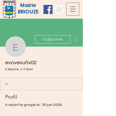
Mairie
BRIOUZE
Plus d'actions
S'abonner
evovexufix02
evovexufix02
0 Abonné
0 Suivi
Profil
A rejoint le groupe le : 30 juin 2026