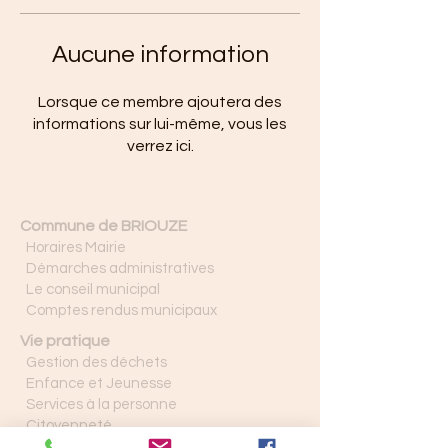
Aucune information
Lorsque ce membre ajoutera des
informations sur lui-même, vous les
verrez ici.
Commune de BRIOUZE
Horaires Mairie
Démarches administratives
Le conseil municipal
Comptes rendus municipaux
Vie pratique
Gestion des déchets
Enfance et Jeunesse
Services à la personne
Citoyenneté